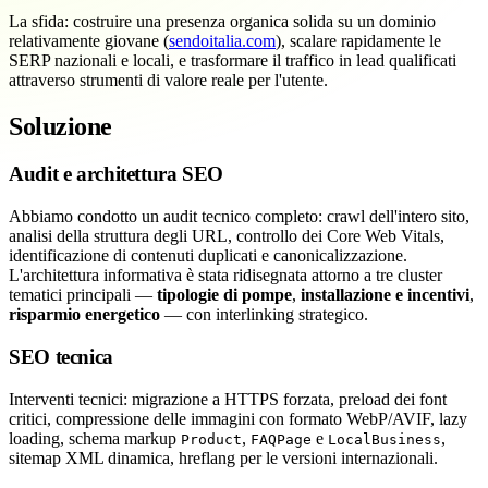
La sfida: costruire una presenza organica solida su un dominio
relativamente giovane (
sendoitalia.com
), scalare rapidamente le
SERP nazionali e locali, e trasformare il traffico in lead qualificati
attraverso strumenti di valore reale per l'utente.
Soluzione
Audit e architettura SEO
Abbiamo condotto un audit tecnico completo: crawl dell'intero sito,
analisi della struttura degli URL, controllo dei Core Web Vitals,
identificazione di contenuti duplicati e canonicalizzazione.
L'architettura informativa è stata ridisegnata attorno a tre cluster
tematici principali —
tipologie di pompe
,
installazione e incentivi
,
risparmio energetico
— con interlinking strategico.
SEO tecnica
Interventi tecnici: migrazione a HTTPS forzata, preload dei font
critici, compressione delle immagini con formato WebP/AVIF, lazy
loading, schema markup
,
e
,
Product
FAQPage
LocalBusiness
sitemap XML dinamica, hreflang per le versioni internazionali.